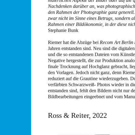
malerischen Aspekte der Bilder oder auf die 
Nachdenken darüber an, was photographische
den Rahmen der Photographie ganz generell. 
zwar nicht im Sinne eines Betrugs, sondern 
Rahmen einer Bildökonomie, in der diese nic
Stephanie Bunk
Riemer hat die Abzüge bei
Recom Art Berlin
Jahren entstanden sind. Neu sind die digitale
und die so entstandenen Dateien vom Künstle
Negative hergestellt, die zur Produktion ana
finale Trocknung auf Hochglanz gebracht, lieg
den Vorlagen. Jedoch nicht ganz, denn Riemer
reduziert auf die Grautöne wiederzugeben. Du
verfärbten Schwarzweiß- Photos wieder in die 
entstanden sind, fehlt den Bildern nicht nur 
Bildbearbeitungen eingeebnet und vom Manuel
Ross & Reiter, 2022