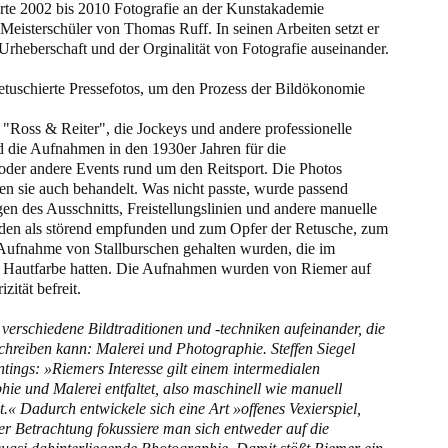
rte 2002 bis 2010 Fotografie an der Kunstakademie
Meisterschüler von Thomas Ruff. In seinen Arbeiten setzt er
Urheberschaft und der Orginalität von Fotografie auseinander.
r retuschierte Pressefotos, um den Prozess der Bildökonomie
ie "Ross & Reiter", die Jockeys und andere professionelle
nd die Aufnahmen in den 1930er Jahren für die
 oder andere Events rund um den Reitsport. Die Photos
en sie auch behandelt. Was nicht passte, wurde passend
n des Ausschnitts, Freistellungslinien und andere manuelle
urden als störend empfunden und zum Opfer der Retusche, zum
ie Aufnahme von Stallburschen gehalten wurden, die im
 Hautfarbe hatten. Die Aufnahmen wurden von Riemer auf
zität befreit.
verschiedene Bildtraditionen und -techniken aufeinander, die
hreiben kann: Malerei und Photographie. Steffen Siegel
ntings: »Riemers Interesse gilt einem intermedialen
ie und Malerei entfaltet, also maschinell wie manuell
t.« Dadurch entwickele sich eine Art »offenes Vexierspiel,
der Betrachtung fokussiere man sich entweder auf die