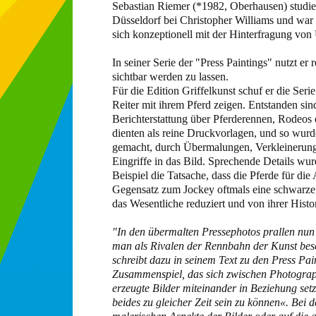
Sebastian Riemer (*1982, Oberhausen) studie
Düsseldorf bei Christopher Williams und war 
sich konzeptionell mit der Hinterfragung von 
In seiner Serie der "Press Paintings" nutzt e
sichtbar werden zu lassen.
Für die Edition Griffelkunst schuf er die Ser
Reiter mit ihrem Pferd zeigen. Entstanden si
Berichterstattung über Pferderennen, Rodeos
dienten als reine Druckvorlagen, und so wurd
gemacht, durch Übermalungen, Verkleinerunge
Eingriffe in das Bild. Sprechende Details w
Beispiel die Tatsache, dass die Pferde für d
Gegensatz zum Jockey oftmals eine schwarze
das Wesentliche reduziert und von ihrer Histori
"In den übermalten Pressephotos prallen nun 
man als Rivalen der Rennbahn der Kunst besc
schreibt dazu in seinem Text zu den Press Pai
Zusammenspiel, das sich zwischen Photograph
erzeugte Bilder miteinander in Beziehung setz
beides zu gleicher Zeit sein zu können«. Bei 