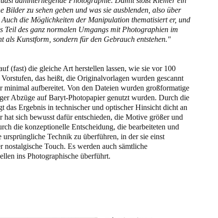
quasi dahinterliegende Photographie. Damit stößt Riemer ein
 Bilder zu sehen geben und was sie ausblenden, also über
Auch die Möglichkeiten der Manipulation thematisiert er, und
als Teil des ganz normalen Umgangs mit Photographien im
ht als Kunstform, sondern für den Gebrauch entstehen."
auf (fast) die gleiche Art herstellen lassen, wie sie vor 100
n Vorstufen, das heißt, die Originalvorlagen wurden gescannt
r minimal aufbereitet. Von den Dateien wurden großformatige
loger Abzüge auf Baryt-Photopapier genutzt wurden. Durch die
t das Ergebnis in technischer und optischer Hinsicht dicht an
 hat sich bewusst dafür entschieden, die Motive größer und
rch die konzeptionelle Entscheidung, die bearbeiteten und
ursprüngliche Technik zu überführen, in der sie einst
der nostalgische Touch. Es werden auch sämtliche
len ins Photographische überführt.